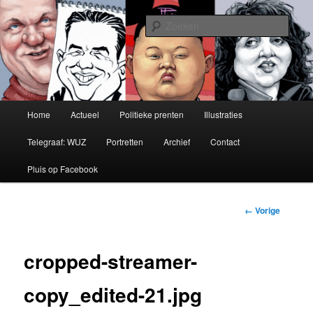
Politiek tekenaar en illustrator
Zoek
Pluis Producties
Hoofdmenu
Home
Actueel
Politieke prenten
Illustraties
Spring
Telegraaf: WUZ
Portretten
Archief
Contact
naar
Pluis op Facebook
de
primaire
Afbeeldingsnavig
← Vorige
inhoud
cropped-streamer-
copy_edited-21.jpg